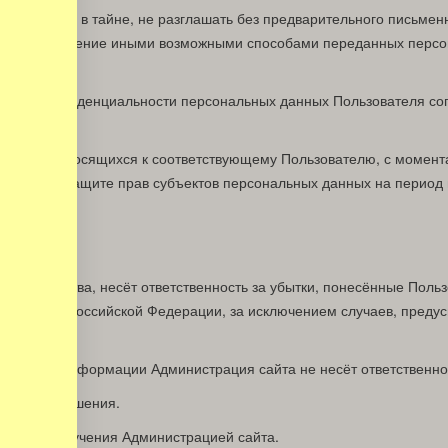
нформации в тайне, не разглашать без предварительного письменн
либо разглашение иными возможными способами переданных персон
сти.
ащиты конфиденциальности персональных данных Пользователя сог
ом обороте.
данных, относящихся к соответствующему Пользователю, с момент
органа по защите прав субъектов персональных данных на период 
вий.
ОРОН
обязательства, несёт ответственность за убытки, понесённые Пол
тельством Российской Федерации, за исключением случаев, предусмо
нциальной информации Администрация сайта не несёт ответственн
 или разглашения.
ента её получения Администрацией сайта.