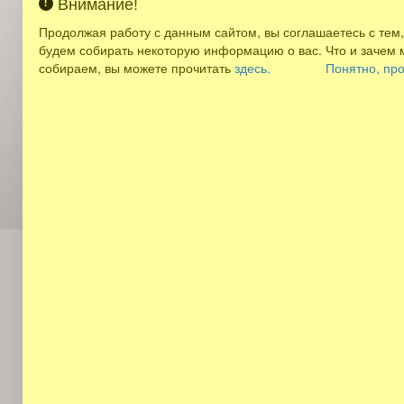
Внимание!
1.1.6. «Cookies» — небольшой фрагмент данных,
пересылает веб-серверу в HTTP-запросе при поп
Продолжая работу с данным сайтом, вы соглашаетесь с тем,
будем собирать некоторую информацию о вас. Что и зачем
1.1.7. «IP-адрес» — уникальный сетевой адрес уз
собираем, вы можете прочитать
здесь.
Понятно, пр
2. ОБЩИЕ ПОЛОЖЕНИЯ
2.1. Использование Пользователем Сайта означа
2.2. В случае несогласия с условиями Политики
2.3. Настоящая Политика конфиденциальности при
Пользователь может перейти по ссылкам, доступ
2.4. Администрация сайта не проверяет достове
3. ПРЕДМЕТ ПОЛИТИКИ К
3.1. Настоящая Политика конфиденциальности у
конфиденциальности персональных данных, кото
3.2. Персональные данные, разрешённые к обра
контактных форм на Сайте и включают в себя 