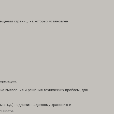
ещении страниц, на которых установлен
торизации.
елью выявления и решения технических проблем, для
 и т.д.) подлежит надежному хранению и
льности.