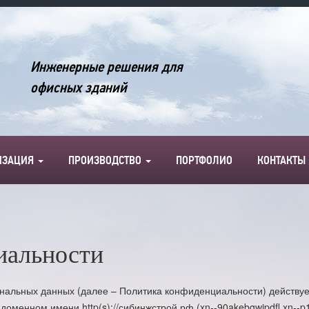
Инженерные решения для
офисных зданий
ИЗАЦИЯ
ПРОИЗВОДСТВО
ПОРТФОЛИО
КОНТАКТЫ
иальности
альных данных (далее – Политика конфиденциальности) действуе
доменном имени http(s)://сибинжстрой.рф (xn--90akebgwipdfl.xn--p