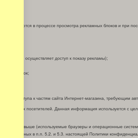
ски передаются в процессе просмотра рекламных блоков и при пос
е, которая осуществляет доступ к показу рекламы);
кламный блок;
ожность доступа к частям сайта Интернет-магазина, требующим ав
-адресах своих посетителей. Данная информация используется с ц
атежей.
говоренная выше (используемые браузеры и операционные системы
дусмотренных в п.п. 5.2. и 5.3. настоящей Политики конфиденциа