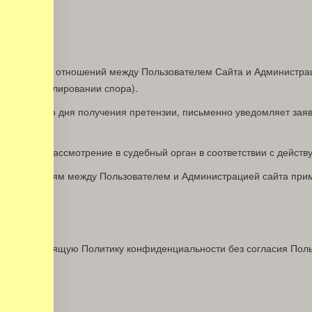
зникающим из отношений между Пользователем Сайта и Администра
ьном урегулировании спора).
рных дней со дня получения претензии, письменно уведомляет зая
передан на рассмотрение в судебный орган в соответствии с дейс
 и отношениям между Пользователем и Администрацией сайта при
ОВИЯ
ения в настоящую Политику конфиденциальности без согласия Поль