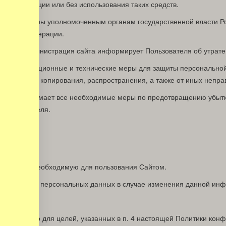
автоматизации или без использования таких средств.
ыть переданы уполномоченным органам государственной власти Ро
сийской Федерации.
 данных Администрация сайта информирует Пользователя об утрат
ые организационные и технические меры для защиты персонально
окирования, копирования, распространения, а также от иных непра
ателем принимает все необходимые меры по предотвращению убытк
 Пользователя.
Н
х данных, необходимую для пользования Сайтом.
нформацию о персональных данных в случае изменения данной ин
лючительно для целей, указанных в п. 4 настоящей Политики кон